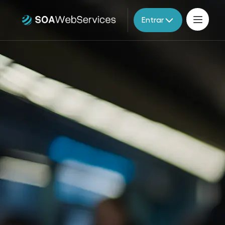
Entrar
Produtos
Parceiros
Migração V2
Documentação
Contato